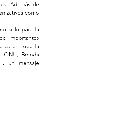
les. Además de 
anizativos como 
o solo para la 
e importantes 
res en toda la 
z ONU, Brenda 
”, un mensaje 