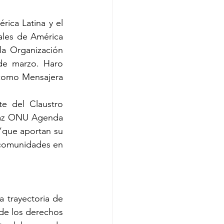
ica Latina y el 
les de América 
la Organización 
de marzo. Haro 
como Mensajera 
e del Claustro 
az ONU Agenda 
“que aportan su 
 comunidades en 
trayectoria de 
de los derechos 