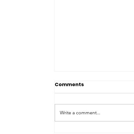
Comments
Write a comment...
RedLAC llevó el tema del