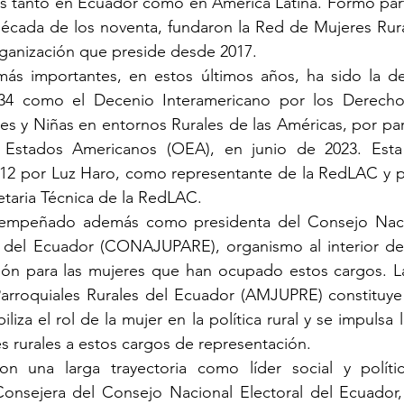
les tanto en Ecuador como en América Latina. Formó par
década de los noventa, fundaron la Red de Mujeres Rura
organización que preside desde 2017. 
ás importantes, en estos últimos años, ha sido la decl
34 como el Decenio Interamericano por los Derechos
s y Niñas en entornos Rurales de las Américas, por par
 Estados Americanos (OEA), en junio de 2023. Esta 
2 por Luz Haro, como representante de la RedLAC y p
etaria Técnica de la RedLAC.
empeñado además como presidenta del Consejo Nacio
s del Ecuador (CONAJUPARE), organismo al interior del
ción para las mujeres que han ocupado estos cargos. La
arroquiales Rurales del Ecuador (AMJUPRE) constituye 
biliza el rol de la mujer en la política rural y se impulsa 
s rurales a estos cargos de representación. 
n una larga trayectoria como líder social y políti
sejera del Consejo Nacional Electoral del Ecuador,