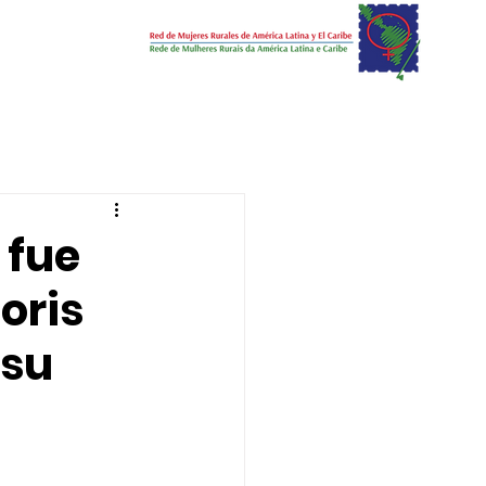
 fue
oris
 su